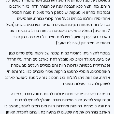
ממושכת על מנת לשחוק את שיני הארנבון, אשר צומחות במשך כל
חייהם. מתן חציר ללא הגבלה יענה על הצורך הזה. בגורי ארנבים
ובנקבות בהריון או מניקות יש לספק חציר מאיכות טובה המכיל
אחוזי סידן וחלבון גבוהים ובעל ערך קלורי גבוהה, שמסייעים
בגדילה והתפתחות תקינה ומונעים חוסרים. בארנבים בוגרים (מגיל
7 חודשים) מומלץ להמעיט באספסת בכמות גדולה, במיוחד אם
הארנב בעל עודף משקל, ויש לתת חציר דל באנרגיה כגון חציר
טימוטי או חציר דגן (שיבולת שועל).
בנוסף לחציר ניתן להוסיף כמות קטנה של ירקות עלים טריים כגון
עלי בייבי, מנגולד וקייל. לא מומלץ לתת לארנבונים תרד, עלי חרדל
ופטרוזיליה בכמויות גדולות היות והם מכילים רעלנים ממשפחת
האוקסלטים. מומלץ להמנע מירקות עטירי סוכרים כגון גזר ותפוחי
אדמה, עם זאת ניתן לתלות בגג הכלוב גזר על מנת לאפשר לארנב
לשחק ולהגביר פעילות גופנית.
כופתיות לארנבונים איכותיות יכולות להוות תזונה טובה, במידה
וקיים קושי להשיג חציר מאיכות טובה. מומלץ להוסיף לתכנית
התזונה כופתיות דחוסות ואחידות היות ואנו רוצים להמנע ממצב בו
הארנב בורר רק את מה שטעים לו בתערובת, ויגרום להפרת האיזון