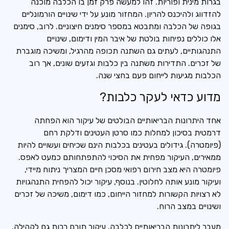
בגרות מינית ופוריות. זהו למעשה פרק זמן בו הכלבה מוכנה
להזדווג ולהיכנס להריון. המחזור מונע על ידי שינויים הורמונליים
בגופה של הכלבה ומתבטא במספר סימנים חיצוניים. לרוב, סימנים
אלו כוללים נפיחות בולטת של איבר המין ודימום, שינויים
התנהגותיים, לעתים גם השתנה תכופה מהרגיל, ומשיכה מוגברת
של זכרים. התדירות משתנה בין כלבות וגזעים שונים, אך רוב
הכלבות מגיעות לייחום פעם בחצי שנה.
מדוע כדאי לעקר כלבות?
אחד היתרונות הבריאותיים הבולטים של עיקור הוא הפחתה
דרמטית בסיכון למחלות כמו סרטן העטינים ודלקת רחם
(פיומטרה). גידולים בעטינים בכלבות הינם שכיחים ועשויים להיות
ממאירים, העיקור מפחית את הסיכוי להתפתחותם כמעט לאפס.
פיומטרה היא מצב חירום רפואי מסכן חיים המצריך ניתוח מיידי,
ועיקור מונע אותה לחלוטין. בנוסף, עיקור יכול להפחית התנהגויות
לא רצויות הקשורות למחזור הייחום, כמו דימום, משיכה של זכרים
ושינויים במצב הרוח.
מעבר ליתרונות הבריאותיים לכלבה, עיקור תורם רבות גם לקהילה.