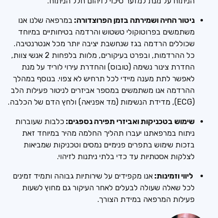
הניתוח על מנת למזער סיכוי לזיהום חלל הניתוח.
ניטור החיה ושמירתה בזמן הפרוצדורה:
במרפאה שלנו אנו
משתמשים בפרוטוקולי טשטוש והרדמה בטיחותיים במיוחד
שכוללים הרדמה בגז שנחשבת יציבה יותר מכל אנטרנטיבה.
כל ההרדמות, ובפרט בעיקורים, מלוות בלפחות 2 אנשי צוות,
החדרת צינור נשימה (טובוס) והחדרת עירוי לוריד על מנת
לאפשר לתת מענה מיידי לכל תרחיש לא צפוי. בנוסף במהלך
ההרדמה אנו משתמשים במספר אביזרים לניטור פעילות הלב
(ECG), מדידת הנשימות (מד אפניאה) ולחץ הדם של הכלבה.
שימוש בטכניקות ואביזרי תפירה נספגים:
כלבות שעוברות
ניתוח במרפאתנו יעברו תהליך החלמה מהיר במיוחד זאת
בזכות שימוש בתפרים פנימיים נמסים וטכניקות שמביאות
לצלקות אסטתיות עד כדי בלתי ניתנות לזיהוי.
ליווי וזמינות:
אנו מקפידים על שירותיות גבוהה ותמיד זמינים
לכל שאלה שעולה לבעלים לאחר העיקור גם מחוץ לשעות
פעילות המרפאה במידת הצורך.